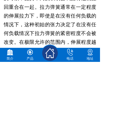
回重合在一起。拉力弹簧通常在一定程度
的伸展拉力下，即使是在没有任何负载的
情况下，这种初始的张力决定了在没有任
何负载情况下拉力弹簧的紧密程度不会被
改变。在极限允许的范围内，伸展程度越
大，回弹的强度越大。
简介
产品
电话
地址
上一个：
压簧
下一个：
工艺弹簧
佛山市顺德区精恒弹簧实业有限公司
客户至上、持续发展、不断创新、诚信服务
联系人：
林先生
13378488360
电话：0757-27786918
传真：0757-28985358
邮箱：jh@fsjingheng.cn