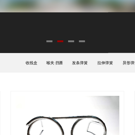
收线盒
喉夹·挡圈
发条弹簧
拉伸弹簧
异形弹