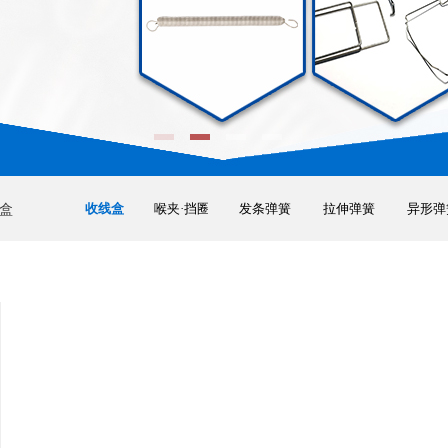
收线盒
喉夹·挡圈
发条弹簧
拉伸弹簧
异形弹
盒