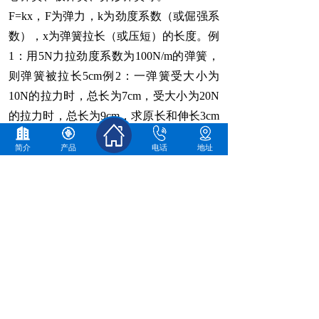
F=kx，F为弹力，k为劲度系数（或倔强系
数），x为弹簧拉长（或压短）的长度。例
1：用5N力拉劲度系数为100N/m的弹簧，
则弹簧被拉长5cm例2：一弹簧受大小为
10N的拉力时，总长为7cm，受大小为20N
的拉力时，总长为9cm，求原长和伸长3cm
时受力大小。
简介
产品
电话
地址
上一个：
工艺弹簧
下一个：
工艺弹簧企业
佛山市顺德区精恒弹簧实业有限公司
客户至上、持续发展、不断创新、诚信服务
联系人：
林先生
13378488360
电话：0757-27786918
传真：0757-28985358