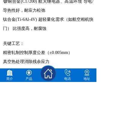
‌铍铜合金(C17200)‌ 航天继电器、高温环境 导电/
导热性好，耐应力松弛
‌钛合金(Ti-6Al-4V)‌ 超轻量化需求（如航空相机快
门） 比强度高，耐腐蚀
‌关键工艺‌：
精密轧制控制厚度公差（±0.005mm）
真空热处理消除残余应力
表面喷丸强化提升疲劳寿命
简介
产品
电话
地址
‌典型应用场景‌
‌计时机构‌机械手表/钟表主发条：储存36~72小时
动力，扭矩偏差＜5%
‌安全装置‌汽车安全带预紧器：5ms内释放300J能
量卷紧安全带
消防阀门复位机构