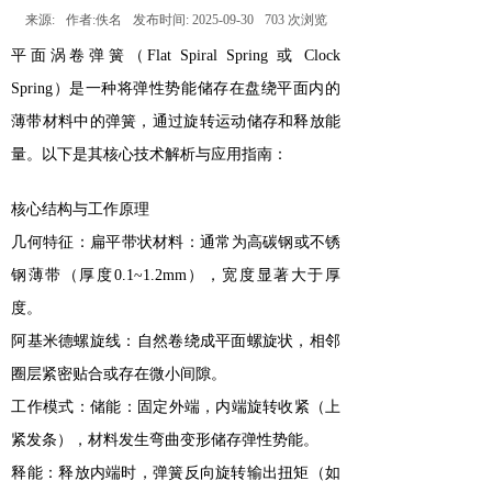
来源:
作者:
佚名
发布时间:
2025-09-30
703
次浏览
平面涡卷弹簧（‌Flat Spiral Spring‌ 或 ‌Clock
Spring‌）是一种将弹性势能储存在盘绕平面内的
薄带材料中的弹簧，通过旋转运动储存和释放能
量。以下是其核心技术解析与应用指南：
‌核心结构与工作原理‌
‌几何特征‌：‌扁平带状材料‌：通常为高碳钢或不锈
钢薄带（厚度0.1~1.2mm），宽度显著大于厚
度。
‌阿基米德螺旋线‌：自然卷绕成平面螺旋状，相邻
圈层紧密贴合或存在微小间隙。
‌工作模式‌：‌储能‌：固定外端，内端旋转收紧（上
紧发条），材料发生弯曲变形储存弹性势能。
‌释能‌：释放内端时，弹簧反向旋转输出扭矩（如