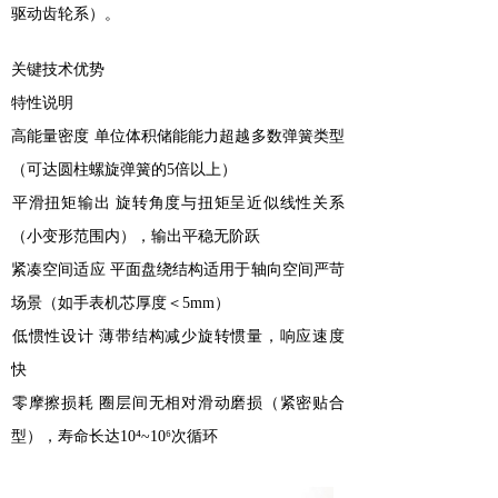
驱动齿轮系）。
‌关键技术优势‌
‌特性‌‌说明‌
‌高能量密度‌ 单位体积储能能力超越多数弹簧类型
（可达圆柱螺旋弹簧的5倍以上）
‌平滑扭矩输出‌ 旋转角度与扭矩呈近似线性关系
（小变形范围内），输出平稳无阶跃
‌紧凑空间适应‌ 平面盘绕结构适用于轴向空间严苛
场景（如手表机芯厚度＜5mm）
‌低惯性设计‌ 薄带结构减少旋转惯量，响应速度
快
‌零摩擦损耗‌ 圈层间无相对滑动磨损（紧密贴合
型），寿命长达10⁴~10⁶次循环