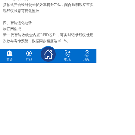
搭扣式开合设计使维护效率提升70%，配合透明观察窗实
现线缆状态可视化监控。
四、智能进化趋势
物联网集成‌
新一代智能收线盒内置RFID芯片，可实时记录线缆使用
次数与寿命预警，数据同步精度达±0.1%。
自适应张力控制‌
伺服电机驱动系统根据线缆受力自动调节收放速度，使工
简介
产品
电话
地址
业机器人管线包寿命延长3倍。
收线盒正从单一功能器件发展为"智能管理+场景适配"的
系统解决方案。行业数据显示，2025年全球工业级收线盒
市场规模将突破75亿元，消费电子领域渗透率已达32%。
分享到:
上一篇：
拉伸弹簧：精密弹性元件的技术演进与创新应用
下一篇：
发条弹簧的原理和应用