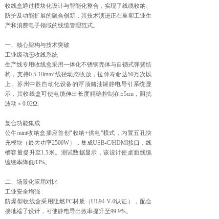
收线盒通过模块化设计与智能化整合，实现了线缆收纳、
防护及功能扩展的融合创新，其技术演进正在重塑工业生
产和消费电子领域的线缆管理范式。
一、核心架构与技术突破
工业级动态收线系统‌
生产线专用收线盒采用一体化不锈钢壳体与自锁式弹簧结
构，支持0.5-10mm²线径动态收放，拉伸寿命达50万次以
上。苏州中胜自动化设备的浮顶储油罐静电导引系统显
示，其收线盒可使电缆伸出长度精确控制在±5cm，阻抗
波动＜0.02Ω。
复合功能集成‌
公牛mini收纳盒插座首创"收纳+供电"模式，内置五孔快
充模块（最大功率2500W），集成USB-C/HDMI接口，线
槽容量提升至1.5米。测试数据显示，该设计使桌面线缆
缠绕率降低83%。
二、场景化应用对比
工业安全增强‌
防爆型收线盒采用阻燃PC材质（UL94 V-0认证），配合
接地端子设计，可使静电导出效率提升至99.9%。